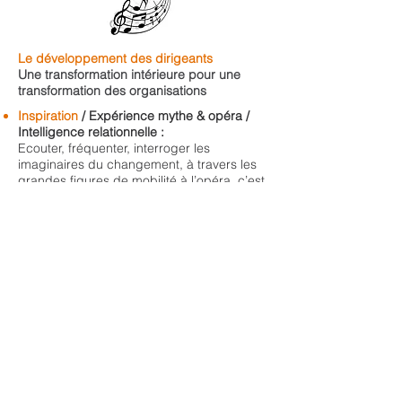
Le développement des dirigeants
Une transformation intérieure pour une
transformation des organisations
Inspiration
/ Expérience mythe & opéra /
Intelligence relationnelle :
Ecouter, fréquenter, interroger les
imaginaires du changement, à travers les
grandes figures de mobilité à l’opéra, c’est
développer écoute et discernement,
confiance et reconnaissance, sens du
risque et des opportunités, alliance et
influence… dans l’exercice des
responsabilités.
Clarification
/ Dialogue philosophique /
Cohérence et discernement :
Retour sur les résistances au changement
sur le terrain, exploration des ressources et
des leviers pressentis, afin d’apporter, par
l’analyse philosophique et l’échange de
bonnes pratiques, clarté et cohérence