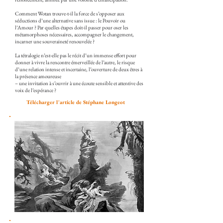
Comment Wotan trouve-t-il la force de s’opposer aux
séductions d’une alternative sans issue : le Pouvoir ou
l’Amour ? Par quelles étapes doit-il passer pour oser les
métamorphoses nécessaires, accompagner le changement,
incarner une souveraineté renouvelée ?
La tétralogie n’est-elle pas le récit d’un immense effort pour
donner à vivre la rencontre émerveillée de l’autre, le risque
d’une relation intense et incertaine, l’ouverture de deux êtres à
la présence amoureuse
– une invitation à s’ouvrir à une écoute sensible et attentive des
voix de l’espérance ?
Télécharger l'article de Stéphane Longeot