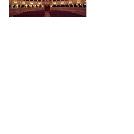
Ouverture
Culturelle
Ring
Otello
Peur, Amour, Pouvoir.
Présence et vulnérabilité.
© 2014 Mythe & Opéra. Proudly created with
Wix.com