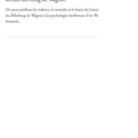
"Je ne voulais pas renoncer à l'amour." - Une
lecture du Ring de Wagner.
On peut attribuer la violence, le tumulte et le fracas de L’anneau
du Nibelung de Wagner à la psychologie ténébreuse d’un Wotan
immoral...
Featured Posts